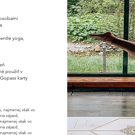
 osobami
a
Gentle yoga,
deň
né použiť v
 Gopass karty
, najmenej však vo
ia zájazd,
 najmenej však vo
ia zájazd,
 najmenej však vo