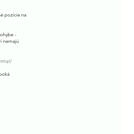
é pozície na
pohybe -
rí nemajú
vstup)
lboká