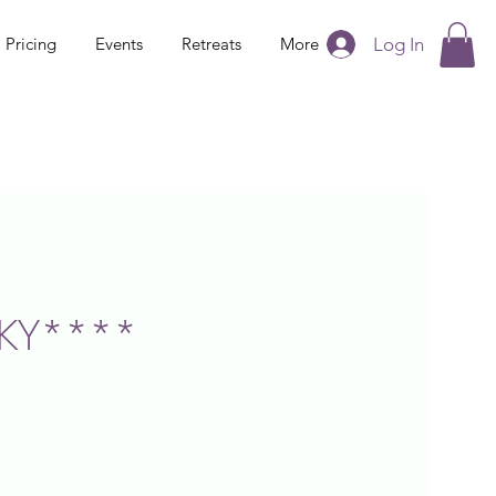
Log In
Pricing
Events
Retreats
More
ČKY****
6