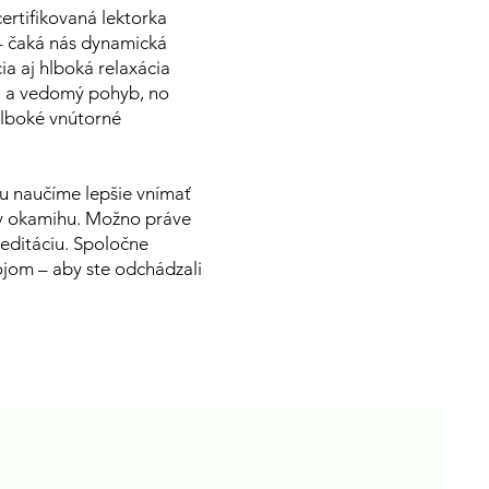
rtifikovaná lektorka
– čaká nás dynamická
ia aj hlboká relaxácia
tu a vedomý pohyb, no
hlboké vnútorné
 naučíme lepšie vnímať
 v okamihu. Možno práve
editáciu. Spoločne
jom – aby ste odchádzali