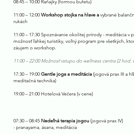
08:45 – 10:00 Raňajky (formou bufetu)
11:00 – 12:00
Workshop stojka na hlave a
vybrané balančn
rukách
11:00 – 17:30 Spoznávanie okolitej prírody - meditácia v 
možnosť ľahkej turistiky, voľný program pre všetkých, kto
záujem o workshop.
11:00 – 22:00 Možnosť vstupu do wellness centra (2 hod. 
17:30 – 19:00
Gentle joga a meditácia
(jogová prax III a h
meditačná technika)
19:00 – 21:00 Hotelová Večera (v cene)
07:30 – 08:45
Nedeľná terapia jogou
(jogová prax IV)
- pranayama, ásana, meditácia