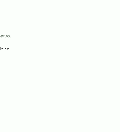
vstup)
ie sa