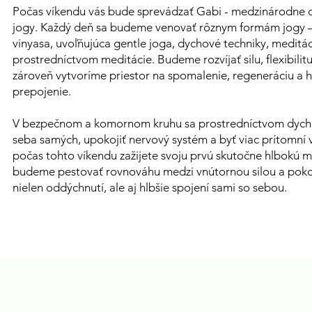
Počas víkendu vás bude sprevádzať Gabi - medzinárodne ce
jogy. Každý deň sa budeme venovať rôznym formám jogy 
vinyasa, uvoľňujúca gentle joga, dychové techniky, meditác
prostredníctvom meditácie. Budeme rozvíjať silu, flexibili
zároveň vytvoríme priestor na spomalenie, regeneráciu a 
prepojenie.
V bezpečnom a komornom kruhu sa prostredníctvom dychu
seba samých, upokojiť nervový systém a byť viac prítomní
počas tohto víkendu zažijete svoju prvú skutočne hlbokú m
budeme pestovať rovnováhu medzi vnútornou silou a poko
nielen oddýchnutí, ale aj hlbšie spojení sami so sebou.