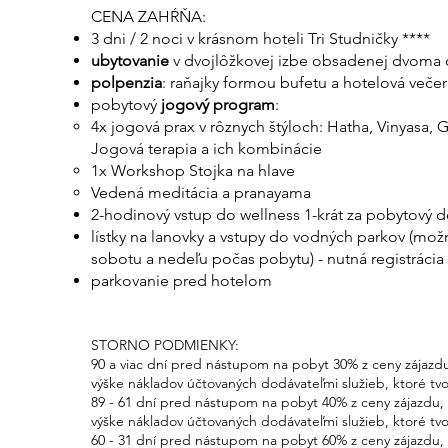
CENA ZAHŔŇA:
3 dni / 2 noci v krásnom hoteli Tri Studničky ****
ubytovanie
v dvojlôžkovej izbe obsadenej dvoma
polpenzia
: raňajky formou bufetu a hotelová večer
pobytový
jogový program
:
4x jogová prax v rôznych štýloch: Hatha, Vinyasa, 
Jogová terapia a ich kombinácie
1x Workshop Stojka na hlave
Vedená meditácia a pranayama
2-hodinový vstup do wellness 1-krát za pobytový 
lístky na lanovky a vstupy do vodných parkov (mož
sobotu a nedeľu počas pobytu) - nutná registrácia
parkovanie pred hotelom
STORNO PODMIENKY:
90 a viac dní pred nástupom na pobyt 30% z ceny zájazdu
výške nákladov účtovaných dodávateľmi služieb, ktoré tvor
89 - 61 dní pred nástupom na pobyt 40% z ceny zájazdu,
výške nákladov účtovaných dodávateľmi služieb, ktoré tvor
60 - 31 dní pred nástupom na pobyt 60% z ceny zájazdu,